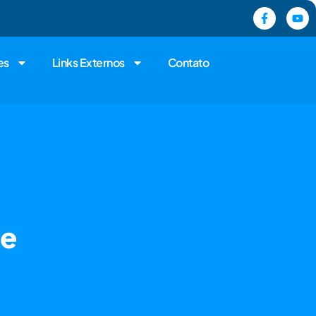
es
Links Externos
Contato
de