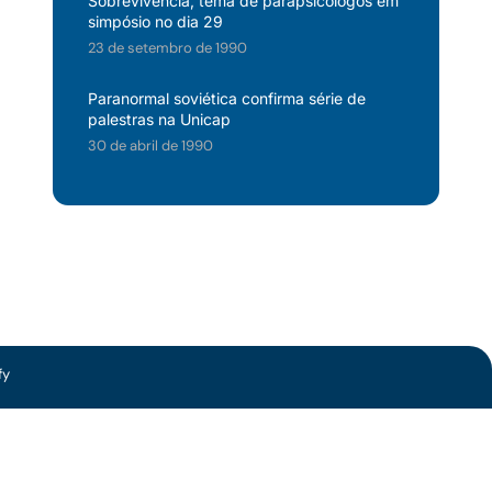
Sobrevivência, tema de parapsicólogos em
simpósio no dia 29
23 de setembro de 1990
Paranormal soviética confirma série de
palestras na Unicap
30 de abril de 1990
fy