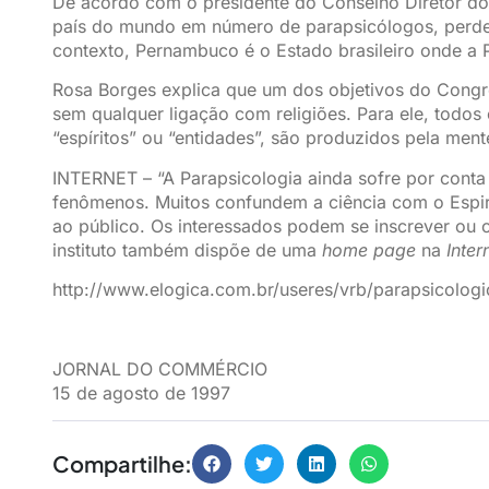
De acordo com o presidente do Conselho Diretor do 
país do mundo em número de parapsicólogos, perde
contexto, Pernambuco é o Estado brasileiro onde a P
Rosa Borges explica que um dos objetivos do Congre
sem qualquer ligação com religiões. Para ele, todos
“espíritos” ou “entidades”, são produzidos pela me
INTERNET – “A Parapsicologia ainda sofre por cont
fenômenos. Muitos confundem a ciência com o Espiri
ao público. Os interessados podem se inscrever ou 
instituto também dispõe de uma
home page
na
Inter
http://www.elogica.com.br/useres/vrb/parapsicologi
JORNAL DO COMMÉRCIO
15 de agosto de 1997
Compartilhe: