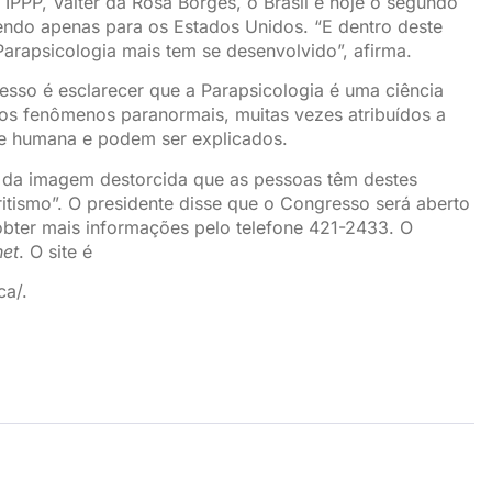
IPPP, Valter da Rosa Borges, o Brasil é hoje o segundo
ndo apenas para os Estados Unidos. “E dentro deste
arapsicologia mais tem se desenvolvido”, afirma.
sso é esclarecer que a Parapsicologia é uma ciência
 os fenômenos paranormais, muitas vezes atribuídos a
nte humana e podem ser explicados.
a da imagem destorcida que as pessoas têm destes
tismo”. O presidente disse que o Congresso será aberto
obter mais informações pelo telefone 421-2433. O
net
. O site é
ca/.