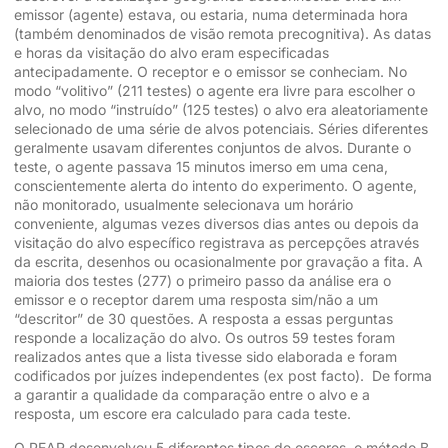
emissor (agente) estava, ou estaria, numa determinada hora
(também denominados de visão remota precognitiva). As datas
e horas da visitação do alvo eram especificadas
antecipadamente. O receptor e o emissor se conheciam. No
modo “volitivo” (211 testes) o agente era livre para escolher o
alvo, no modo “instruído” (125 testes) o alvo era aleatoriamente
selecionado de uma série de alvos potenciais. Séries diferentes
geralmente usavam diferentes conjuntos de alvos. Durante o
teste, o agente passava 15 minutos imerso em uma cena,
conscientemente alerta do intento do experimento. O agente,
não monitorado, usualmente selecionava um horário
conveniente, algumas vezes diversos dias antes ou depois da
visitação do alvo específico registrava as percepções através
da escrita, desenhos ou ocasionalmente por gravação a fita. A
maioria dos testes (277) o primeiro passo da análise era o
emissor e o receptor darem uma resposta sim/não a um
“descritor” de 30 questões. A resposta a essas perguntas
responde a localização do alvo. Os outros 59 testes foram
realizados antes que a lista tivesse sido elaborada e foram
codificados por juízes independentes (ex post facto). De forma
a garantir a qualidade da comparação entre o alvo e a
resposta, um escore era calculado para cada teste.
O PEAR desenvolveu 5 diferentes tipos de escores, o método B