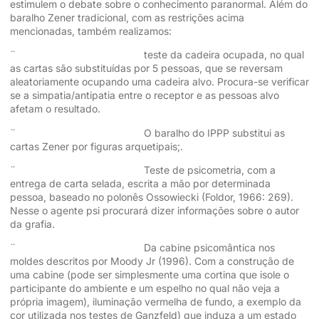
estimulem o debate sobre o conhecimento paranormal. Além do
baralho Zener tradicional, com as restrições acima
mencionadas, também realizamos:
¨ teste da cadeira ocupada, no qual
as cartas são substituídas por 5 pessoas, que se reversam
aleatoriamente ocupando uma cadeira alvo. Procura-se verificar
se a simpatia/antipatia entre o receptor e as pessoas alvo
afetam o resultado.
¨ O baralho do IPPP substitui as
cartas Zener por figuras arquetipais;.
¨ Teste de psicometria, com a
entrega de carta selada, escrita a mão por determinada
pessoa, baseado no polonês Ossowiecki (Foldor, 1966: 269).
Nesse o agente psi procurará dizer informações sobre o autor
da grafia.
¨ Da cabine psicomântica nos
moldes descritos por Moody Jr (1996). Com a construção de
uma cabine (pode ser simplesmente uma cortina que isole o
participante do ambiente e um espelho no qual não veja a
própria imagem), iluminação vermelha de fundo, a exemplo da
cor utilizada nos testes de Ganzfeld) que induza a um estado