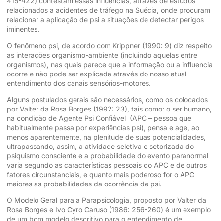
415-422) contestam essas influências, através de estudos
relacionados a acidentes de tráfego na Suécia, onde procuram
relacionar a aplicação de psi a situações de detectar perigos
iminentes.
O fenômeno psi, de acordo com Krippner (1990: 9) diz respeito
as interações organismo-ambiente (incluindo aquelas entre
organismos)
,
nas quais parece que a informação ou a influencia
ocorre e não pode ser explicada através do nosso atual
entendimento dos canais sensórios-motores.
Alguns postulados gerais são necessários, como os colocados
por Valter da Rosa Borges (1992: 23), tais como: o ser humano,
na condição de Agente Psi Confiável (APC – pessoa que
habitualmente passa por experiências psi), pensa e age, ao
menos aparentemente, na plenitude de suas potencialidades,
ultrapassando, assim, a atividade seletiva e setorizada do
psiquismo consciente e a probabilidade do evento paranormal
varia segundo as características pessoais do APC e de outros
fatores circunstanciais, e quanto mais poderoso for o APC
maiores as probabilidades da ocorrência de psi.
O Modelo Geral para a Parapsicologia, proposto por Valter da
Rosa Borges e Ivo Cyro Caruso (1986: 256-260) é um exemplo
de um bom modelo descritivo para o entendimento de