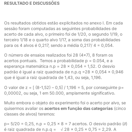
RESULTADO E DISCUSSÕES
Os resultados obtidos estão explicitados no anexo I. Em cada
sessão foram computadas as seguintes probabilidades de
acerto de cada alvo, o primeiro foi de 1/20, o segundo 1/19, o
terceiro 1/18 e o quarto alvo 1/17, a soma das probabilidades
para os 4 alvos é 0,217, sendo a média 0,217/ 4 = 0,054.
O número de ensaios realizados foi 28 (4×7), 8 foram os
acertos pontuais. Temos a probabilidade p = 0.054, e a
esperança matemática n.p = 28 x 0,054 = 1,52. O desvio
padrão é igual a raiz quadrada de n.p.q =28 x 0,054 x 0,946
que é igual a raiz quadrada de 1,43, ou seja, 1,196.
O valor de z = [ (8-1,52) – 0,5] / 1,196 = 5, por conseguinte p=
0,00002, ou seja, 1 em 50.000, amplamente significativo.
Muito embora o objeto do experimento foi o acerto por alvo, se
quisermos avaliar os
acertos em função das categorias
(cinco
classes de alvos) teremos:
p= 5/20 = 0,25, n.p = 0,25 x 8 = 7 acertos. O desvio padrão (∂)
é raiz quadrada de n.p.q = √ 28 x 0,25 x 0,75 = 2,29. A