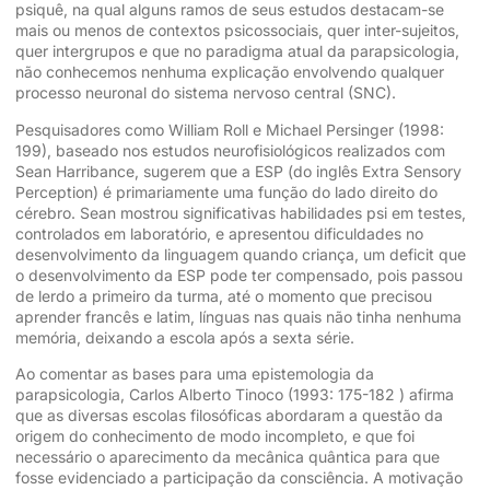
psiquê, na qual alguns ramos de seus estudos destacam-se
mais ou menos de contextos psicossociais, quer inter-sujeitos,
quer intergrupos e que no paradigma atual da parapsicologia,
não conhecemos nenhuma explicação envolvendo qualquer
processo neuronal do sistema nervoso central (SNC).
Pesquisadores como William Roll e Michael Persinger (1998:
199), baseado nos estudos neurofisiológicos realizados com
Sean Harribance, sugerem que a ESP (do inglês Extra Sensory
Perception) é primariamente uma função do lado direito do
cérebro. Sean mostrou significativas habilidades psi em testes,
controlados em laboratório, e apresentou dificuldades no
desenvolvimento da linguagem quando criança, um deficit que
o desenvolvimento da ESP pode ter compensado, pois passou
de lerdo a primeiro da turma, até o momento que precisou
aprender francês e latim, línguas nas quais não tinha nenhuma
memória, deixando a escola após a sexta série.
Ao comentar as bases para uma epistemologia da
parapsicologia, Carlos Alberto Tinoco (1993: 175-182 ) afirma
que as diversas escolas filosóficas abordaram a questão da
origem do conhecimento de modo incompleto, e que foi
necessário o aparecimento da mecânica quântica para que
fosse evidenciado a participação da consciência. A motivação