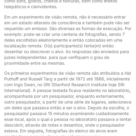
como sons, gostos, cheiros e texturas, bem como efeitos
telepáticos e clarividentes.
Em um experimento de visão remota, não é necessário entrar
em um estado alterado de consciência e também pode não ser
requerido um emissor. São diversas as formas de execução. Por
exemplo: pode-se criar uma centena de fotografias, sendo 7
delas escolhidas aleatoriamente e então colocadas em uma
localização remota. O(s) participante(s) tenta(m) então
desenhar ou descrever o alvo. As respostas são enviados para
juízes independentes para que verifiquem o grau de
proximidade entre as mesmas.
Os primeiros experimentos de visão remota são atribuídos a Hal
Puthoff and Russell Targ a partir de 1972 até 1986, inicialmente
com Ingo Swan, no SRI (Stanford Research Institute hoje SRI
International). A pessoa testada ficava residente no laboratório
,
acompanhada por um pesquisador, enquanto externamente,
outro pesquisador, a partir de uma série de lugares, selecionava
um deles que passava então a ser o alvo. Depois da escolha, o
pesquisador passava 15 minutos examinando cuidadosamente
esse local, após o qual a pessoa no laboratório passava a tentar
descobrir, através de notas e desenhos, onde o pesquisador
estava. Em seguida
,
fotografias do elenco de alvos eram