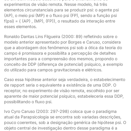
experimentos de visão remota. Nesse modelo, há três
elementos circunstanciais para se produzir psi: o agente psi
(AP), o meio psi (MP) e o fluxo psi (FP), sendo a função psi
f(psi) = { (AP) , (MP), (FP)}, o resultado da interação entre
esses elementos.
Ronaldo Dantas Lins Filgueira (2000: 89) refletindo sobre o
modelo anterior apresentado por Borges e Caruso, considera
que a abordagem dos fenômenos psi sob a ótica da teoria do
campo é promissora e possibilita a percepção de detalhes
importantes para a compreensão dos mesmos, propondo o
conceito de DDP (diferença de potencial) psíquico, a exemplo
do utilizado para campos gravitacionais e elétricos.
Caso essa hipótese anterior seja verdadeira, o estabelecimento
de rapport seria o equivalente a existência de uma DDP. O
receptor, no experimento de visão remota, escolhido por ser
aparente de maior potencial psíquico, estabeleceria essa DDP,
possibilitando o fluxo psi.
Ivo Cyro Caruso (2003: 297-298) coloca que o paradigma
atual da Parapsicologia se encontra sob variadas descrições,
pouco coerentes, sob a designação genérica de hipótese psi. O
objeto central de investigação dentro desse paradigma é a