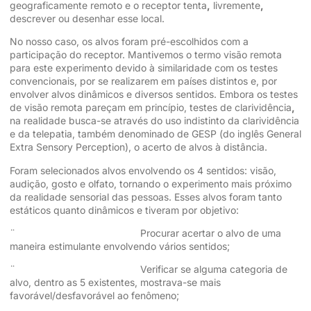
geograficamente remoto e o receptor tenta
,
livremente
,
descrever ou desenhar esse local.
No nosso caso, os alvos foram pré-escolhidos com a
participação do receptor. Mantivemos o termo visão remota
para este experimento devido à similaridade com os testes
convencionais, por se realizarem em países distintos e, por
envolver alvos dinâmicos e diversos sentidos. Embora os testes
de visão remota pareçam em princípio, testes de clarividência
,
na realidade busca-se através do uso indistinto da clarividência
e da telepatia, também denominado de GESP (do inglês General
Extra Sensory Perception), o acerto de alvos à distância.
Foram selecionados alvos envolvendo os 4 sentidos: visão,
audição, gosto e olfato, tornando o experimento mais próximo
da realidade sensorial das pessoas. Esses alvos foram tanto
estáticos quanto dinâmicos e tiveram por objetivo:
¨ Procurar acertar o alvo de uma
maneira estimulante envolvendo vários sentidos;
¨ Verificar se alguma categoria de
alvo, dentro as 5 existentes, mostrava-se mais
favorável/desfavorável ao fenômeno;