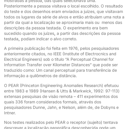
mostradas a pessoa, das quais selecionava uma.
Posteriormente a pessoa visitava o local escolhido. O resultado
do teste e dos desenhos eram enviados a juízes, que visitavam
todos os lugares da série de alvos e então atribuíam uma nota a
partir da qual a localização se aproximaria mais ou menos das
descrições da pessoa testada. O experimento era bem
sucedido quando os juízes
,
a partir das descrições da pessoa
testada
,
podiam indicar o alvo correto.
A primeira publicação foi feita em 1976, pelos pesquisadores
anteriormente citados, no IEEE (Institute of Electrocnics and
Electrical Engineers) sob o título “A Perceptual Channel for
Information Transfer over Kilometer Distances” que pode ser
traduzido como: Um canal perceptual para transferência de
informação a quilômetros de distância.
O PEAR (Princeton Engineering Anomalies Research) efetuou
entre 1983 e 1989 (Hansen & Utts & Markwick, 1992: 97-113)
extensas pesquisas de visão remota – 411 experimentos dos
quais 336 foram considerados formais, através dos
pesquisadores Dunne, Jahn, e Nelson, além de, de Dobyns e
Intner.
Nos testes realizados pelo PEAR o receptor (sujeito) tentava
descrever a localização geográfica desconhecida onde um