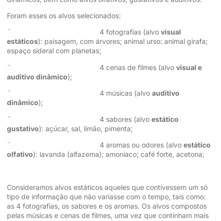
Foram esses os alvos selecionados:
¨ 4 fotografias (alvo
visual
estáticos
): paisagem, com árvores; animal urso: animal girafa;
espaço sideral com planetas;
¨ 4 cenas de filmes (alvo
visual e
auditivo dinâmico
);
¨ 4 músicas (alvo
auditivo
dinâmico
);
¨ 4 sabores (alvo
estático
gustativo
): açúcar, sal, limão, pimenta;
¨ 4 aromas ou odores (alvo
estático
olfativo
): lavanda (alfazema); amoníaco; café forte, acetona;
Consideramos alvos estáticos aqueles que contivessem um só
tipo de informação que não variasse com o tempo, tais como:
as 4 fotografias, os sabores e os aromas. Os alvos compostos
pelas músicas e cenas de filmes, uma vez que continham mais