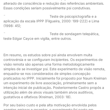
alterado de consciência e redução das referências ambientais.
Essas condições seriam possivelmente psi condutivas.
¨ Teste de psicopictografia e a
aplicação da escala IPPP (Filgueira, 2000: 199-222) e Lima
(1998: 45);
¨ Teste de sondagem telepática,
teste Edgar Cayce em vigília, entre outros.
Em resumo, os estudos sobre psi ainda envolvem muita
controvérsia e se configuram incipientes. Os experimentos de
visão remota são apenas uma forma metodologicamente
simples de se investigar psi. Este experimento de visão remota,
enquadra-se nos considerados de simples concepção
praticados no IPPP. Inicialmente foi proposto por Naum Kreiman
um experimento de livre associação, primeiramente sem a
intenção inicial de publicação
.
Posteriormente Castro propôs a
utilização além de alvos visuais também alvos auditivos,
gustativos e olfativos (Kreiman, 2003: 18).
Por seu baixo custo e pela alta motivação envolvida pelos
agentes emissor e receptor
,
o experimento foi posto em