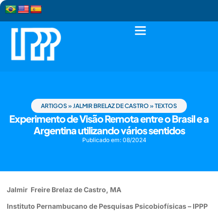
ARTIGOS
»
JALMIR BRELAZ DE CASTRO
»
TEXTOS
Experimento de Visão Remota entre o Brasil e a
Argentina utilizando vários sentidos
Publicado em:
08/2024
Jalmir Freire Brelaz de Castro, MA
Instituto Pernambucano de Pesquisas Psicobiofísicas – IPPP