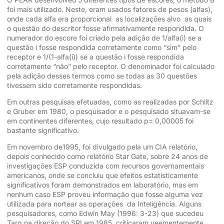
foi mais utilizado. Neste, eram usados fatores de pesos (alfas),
onde cada alfa era proporcional as localizações alvo as quais
o questão do descritor fosse afirmativamente respondida. O
numerador do escore foi criado pela adição de 1/alfa(i) se a
questão i fosse respondida corretamente como “sim” pelo
receptor e 1/(1-alfa(i)) se a questão i fosse respondida
corretamente “não” pelo receptor. O denominador foi calculado
pela adição desses termos como se todas as 30 questões
tivessem sido corretamente respondidas.
Em outras pesquisas efetuadas, como as realizadas por Schlitz
e Gruber em 1980, o pesquisador e o pesquisado situavam-se
em continentes diferentes, cujo resultado p= 0,00005 foi
bastante significativo.
Em novembro de1995, foi divulgado pela um CIA relatório,
depois conhecido como relatório Star Gate, sobre 24 anos de
investigações ESP conduzida com recursos governamentais
americanos, onde se concluiu que efeitos estatisticamente
significativos foram demonstrados em laboratório, mas em
nenhum caso ESP proveu informação que fosse alguma vez
utilizada para nortear as operações da Inteligência. Alguns
pesquisadores, como Edwin May (1996: 3-23) que sucedeu
Targ na direção do SRI em 1985, criticaram veementemente