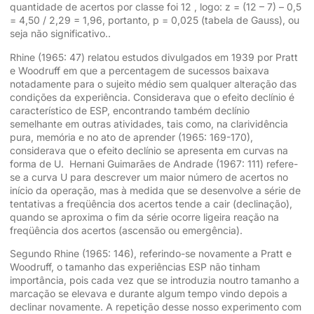
quantidade de acertos por classe foi 12 , logo: z = (12 – 7) – 0,5
= 4,50 / 2,29 = 1,96, portanto, p = 0,025 (tabela de Gauss), ou
seja não significativo..
Rhine (1965: 47) relatou estudos divulgados em 1939 por Pratt
e Woodruff em que a percentagem de sucessos baixava
notadamente para o sujeito médio sem qualquer alteração das
condições da experiência. Considerava que o efeito declínio é
característico de ESP, encontrando também declínio
semelhante em outras atividades, tais como, na clarividência
pura, memória e no ato de aprender (1965: 169-170),
considerava que o efeito declínio se apresenta em curvas na
forma de U. Hernani Guimarães de Andrade (1967: 111) refere-
se a curva U para descrever um maior número de acertos no
início da operação, mas à medida que se desenvolve a série de
tentativas a freqüência dos acertos tende a cair (declinação),
quando se aproxima o fim da série ocorre ligeira reação na
freqüência dos acertos (ascensão ou emergência).
Segundo Rhine (1965: 146), referindo-se novamente a Pratt e
Woodruff, o tamanho das experiências ESP não tinham
importância, pois cada vez que se introduzia noutro tamanho a
marcação se elevava e durante algum tempo vindo depois a
declinar novamente. A repetição desse nosso experimento com