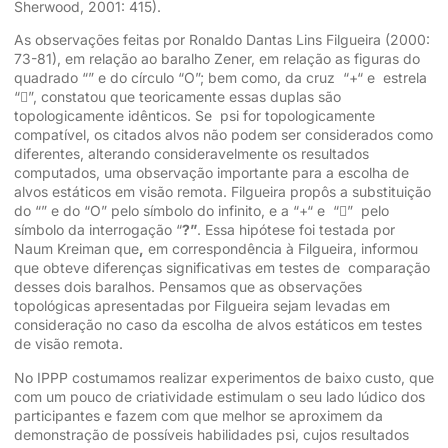
Sherwood, 2001: 415).
As observações feitas por Ronaldo Dantas Lins Filgueira (2000:
73-81), em relação ao baralho Zener, em relação as figuras do
quadrado “” e do círculo “O”; bem como, da cruz “+“ e estrela
“”, constatou que teoricamente essas duplas são
topologicamente idênticos. Se psi for topologicamente
compatível, os citados alvos não podem ser considerados como
diferentes, alterando consideravelmente os resultados
computados, uma observação importante para a escolha de
alvos estáticos em visão remota. Filgueira propôs a substituição
do “” e do “O” pelo símbolo do infinito, e a “+“ e “” pelo
símbolo da interrogação “
?”
. Essa hipótese foi testada por
Naum Kreiman que
,
em correspondência à Filgueira, informou
que obteve diferenças significativas em testes de comparação
desses dois baralhos. Pensamos que as observações
topológicas apresentadas por Filgueira sejam levadas em
consideração no caso da escolha de alvos estáticos em testes
de visão remota.
No IPPP costumamos realizar experimentos de baixo custo, que
com um pouco de criatividade estimulam o seu lado lúdico dos
participantes e fazem com que melhor se aproximem da
demonstração de possíveis habilidades psi, cujos resultados