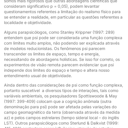
somos mais rigorosos que outras abordagens científicas que
consideram significativo p = 0,05), podem levantar
questionamentos referentes a limitação do realismo físico para
se entender a realidade, em particular as questões referentes a
localidade e objetividade.
Alguns parapsicólogos, como Stanley Krippner (1997: 289)
entendem que psi pode ser considerada uma função complexa
com limites muito amplos, não podendo ser explicada através
de modelos reducionistas. Os fenômenos psi parecem
transcender os limites de espaço, tempo e energia,
necessitando de abordagens holísticas. Se isso for correto, os
experimentos de visão remota parecem evidenciar que psi
independe dos limites do espaço e tempo e altera nosso
entendimento usual de objetividade.
Ainda dentro das considerações de psi como função complexa,
portanto suscetível a diversos tipos de interações, tais como
variáveis ambientais, os pesquisadores Spottiswoode & May
(1997: 399-409) colocam que a cognição anômala (outra
denominação para psi) pode ser afetada pelas variações do
campo geomagnético da terra (observada através da medida
az) e pelos campos estrelares (tempo sideral local – do inglês
LST). Outros parapsicólogos como Sterlund & Dalkvist (1999: