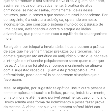
que não afrontam o seu sistema de valores. Alguém não pode,
assim, ser induzido, telepaticamente, à prática de atos
criminosos, se não agasalha, intimamente, ideias dessa
natureza, porque somos o que somos em nível inconsciente. Por
conseguinte, é a estrutura axiológica, operando em nosso
inconsciente, que constitui o sistema imunológico psíquico de
uma pessoa, defendendo-a contra o ataque de ideias
adventícias, que ponham em risco o equilíbrio do seu organismo
moral.
Se alguém, por telepatia involuntária, induz a outrem a prática
de atos que lhe venham trazer prejuízos ou a terceiros, não
comete qualquer ato antiético ou antijurídico, visto que não teve
a intenção de influenciar psiquicamente sobre quem quer que
fosse. A vítima só foi afetada, porque moralmente se afinava
com a sugestão recebida. Quem está predisposto a uma
enfermidade, pode contraí-la se ocorrerem situações que a
favoreçam.
Mas, se alguém, por sugestão telepática, induz outra pessoa a
cometer ações antissociais e ilícitas, pratica, indubitavelmente,
um ato imoral e até mesmo punível penalmente, caso, um dia, o
Direito admita essa forma de induzimento e possa fazer prova
do mesmo. A vítima, por sua vez, também sofrerá idênticas