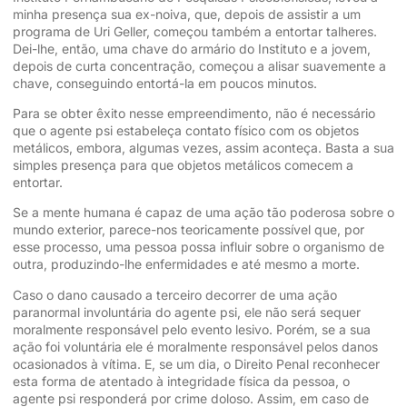
minha presença sua ex-noiva, que, depois de assistir a um
programa de Uri Geller, começou também a entortar talheres.
Dei-lhe, então, uma chave do armário do Instituto e a jovem,
depois de curta concentração, começou a alisar suavemente a
chave, conseguindo entortá-la em poucos minutos.
Para se obter êxito nesse empreendimento, não é necessário
que o agente psi estabeleça contato físico com os objetos
metálicos, embora, algumas vezes, assim aconteça. Basta a sua
simples presença para que objetos metálicos comecem a
entortar.
Se a mente humana é capaz de uma ação tão poderosa sobre o
mundo exterior, parece-nos teoricamente possível que, por
esse processo, uma pessoa possa influir sobre o organismo de
outra, produzindo-lhe enfermidades e até mesmo a morte.
Caso o dano causado a terceiro decorrer de uma ação
paranormal involuntária do agente psi, ele não será sequer
moralmente responsável pelo evento lesivo. Porém, se a sua
ação foi voluntária ele é moralmente responsável pelos danos
ocasionados à vítima. E, se um dia, o Direito Penal reconhecer
esta forma de atentado à integridade física da pessoa, o
agente psi responderá por crime doloso. Assim, em caso de