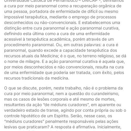
Universidade Católica de Pernambuco – UNICAP -, definíamos
a cura por meio paranormal como a recuperação orgânica de
uma pessoa, portadora de enfermidade de difícil ou mesmo
impossível terapêutica, mediante o emprego de processos
desconhecidos ou não-convencionais. E estabelecemos uma
distinção entre cura paranormal e ação paranormal curativa,
definindo esta última como a cura de uma enfermidade
acessível à terapêutica acadêmica, porém através de um
procedimento paranormal. Ou, em outras palavras: a cura é
paranormal, quando excede a capacidade terapêutica dos
recursos atuais da Medicina; é o que, no terreno religioso, se dá
o nome de milagre. E a ação paranormal curativa é aquela que,
por meios desconhecidos e não convencionais, resulta na cura
de uma enfermidade que poderia ser tratada, com êxito, pelos
recursos tradicionais da medicina.
O que se discute, porém, neste trabalho, não é o problema da
cura por meio paranormal, nem a questão do curandeirismo,
mas os casos de lesões corporais e até mesmo de mortes,
resultantes da ação “de médiuns curadores”, em aparente ou
verdadeiro estado de transe, agindo por conta própria ou sob o
controle hipotético de um Espírito. Serão, nesse caso, os
“médiuns curadores” penalmente responsáveis pelas ações
lesivas que praticaram? A resposta é afirmativa. Inicialmente,