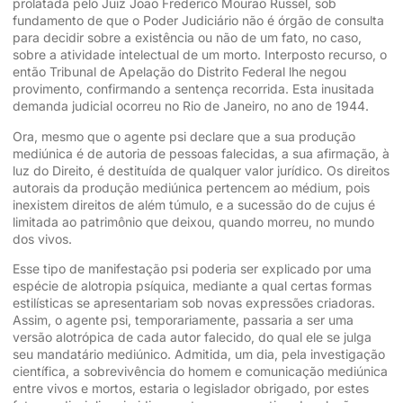
prolatada pelo Juiz João Frederico Mourão Russel, sob
fundamento de que o Poder Judiciário não é órgão de consulta
para decidir sobre a existência ou não de um fato, no caso,
sobre a atividade intelectual de um morto. Interposto recurso, o
então Tribunal de Apelação do Distrito Federal lhe negou
provimento, confirmando a sentença recorrida. Esta inusitada
demanda judicial ocorreu no Rio de Janeiro, no ano de 1944.
Ora, mesmo que o agente psi declare que a sua produção
mediúnica é de autoria de pessoas falecidas, a sua afirmação, à
luz do Direito, é destituída de qualquer valor jurídico. Os direitos
autorais da produção mediúnica pertencem ao médium, pois
inexistem direitos de além túmulo, e a sucessão do de cujus é
limitada ao patrimônio que deixou, quando morreu, no mundo
dos vivos.
Esse tipo de manifestação psi poderia ser explicado por uma
espécie de alotropia psíquica, mediante a qual certas formas
estilísticas se apresentariam sob novas expressões criadoras.
Assim, o agente psi, temporariamente, passaria a ser uma
versão alotrópica de cada autor falecido, do qual ele se julga
seu mandatário mediúnico. Admitida, um dia, pela investigação
científica, a sobrevivência do homem e comunicação mediúnica
entre vivos e mortos, estaria o legislador obrigado, por estes