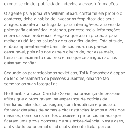
exceto se ele der publicidade indevida a essas informações.
O agente psi e jornalista William Stead, conforme ele próprio o
confessa, tinha o hábito de invocar os “espíritos” dos seus
amigos, durante a madrugada, para interrogá-los, através da
psicografia automática, obtendo, por esse meio, informações
sobre os seus problemas. Alegava que assim procedia para
melhor ajudá-los na solução de suas dificuldades. Esta atitude,
embora aparentemente bem intencionada, nos parece
censurável, pois não nos cabe o direito de, por esse meio,
tomar conhecimento dos problemas que os amigos não nos
quiseram confiar.
Segundo os parapsicólogos soviéticos, Tofik Dadashev é capaz
de ler o pensamento de pessoas ausentes, olhando tão
somente as suas fotografias.
No Brasil, Francisco Cândido Xavier, na presença de pessoas
aflitas que o procuravam, na esperança de notícias de
familiares falecidos, conseguia, com frequência e precisão,
fornecer detalhes de nomes e circunstâncias ligados à vida dos
mesmos, como se os mortos quisessem proporcionar aos que
ficaram uma prova concreta de sua sobrevivência. Neste caso,
a atividade paranormal é indiscutivelmente lícita, pois as