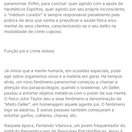
paranormal. Enfim, para concluir: quer agindo com a ajuda de
hipotéticos Espíritos, quer agindo por seu próprio inconsciente,
o “médium curador” é sempre responsável penalmente pela
prática de atos que venha a prejudicar a saúde física e/ou
mental de seus clientes, caracterizando-se o seu delito na
modalidade de crime culposo.
Função psi e crime doloso
Já vimos que a mente humana, em ocasiões especiais, pode
agir sobre organismos vivos e a matéria em geral. Há tempos
atrás, um novo fenômeno paranormal começou a chamar a
atenção dos parapsicólogos, quando o israelense, Uri Geller,
passou a entortar objetos metálicos com o poder de sua mente.
O físico John Taylor deu a esse fenômeno a denominação de
“efeito Geller”, em homenagem àquele agente psi. O fenômeno
logo se alastrou. E outras pessoas também começaram a
entortar garfos, colheres, chaves, etc.
Naquela época, Fernando Vilanova, um jovem frequentador do
Instituto Pernambucano de Pesquisas Psicobiofísicas, levou à