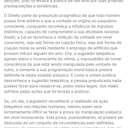
sanções, pois foi levada à prática de tais atos por suas próprias
predisposições e tendências.
O Direito parte da presunção pragmática de que todo homem
possui livre-arbítrio e que a vontade se origina do psiquismo
consciente, conquanto reconheça a influência de impulsos
instintivos, capazes de comprometer a sua atividade racional.
Assim, a Lei só reconhece a violação da vontade em nível
consciente, seja sob forma de coação física, seja sob forma de
coação moral ou ainda mediante o emprego de artifícios que
possam induzir alguém em erro. Ora, a sugestão telepática,
agindo sobre o inconsciente da vítima, a impossibilita de tomar
consciência de que está sendo manipulada pela vontade de
outra, e somente a sua programação moral básica poderá
defende-la deste assédio psíquico. E como a ordem jurídica
desconhece a sugestão telepática, a pessoa prejudicada nada
poderá fazer para ressarcir-se, pelos meios legais, dos males
sofridos pelas ações que foi levada a praticar.
Se, um dia, o legislador reconhecer a realidade da ação
telepática nas relações humanas, mesmo assim será
extremamente difícil se fazer a prova da manipulação psíquica
em nível inconsciente. Esta prova, possivelmente, só poderá ser
deduzida de um conjunto de circunstâncias bem definidas,