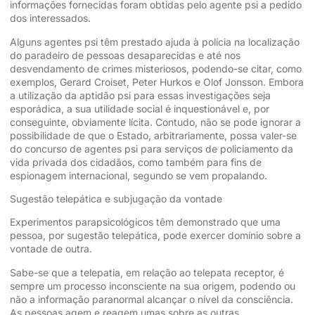
informações fornecidas foram obtidas pelo agente psi a pedido
dos interessados.
Alguns agentes psi têm prestado ajuda à polícia na localização
do paradeiro de pessoas desaparecidas e até nos
desvendamento de crimes misteriosos, podendo-se citar, como
exemplos, Gerard Croiset, Peter Hurkos e Olof Jonsson. Embora
a utilização da aptidão psi para essas investigações seja
esporádica, a sua utilidade social é inquestionável e, por
conseguinte, obviamente lícita. Contudo, não se pode ignorar a
possibilidade de que o Estado, arbitrariamente, possa valer-se
do concurso de agentes psi para serviços de policiamento da
vida privada dos cidadãos, como também para fins de
espionagem internacional, segundo se vem propalando.
Sugestão telepática e subjugação da vontade
Experimentos parapsicológicos têm demonstrado que uma
pessoa, por sugestão telepática, pode exercer domínio sobre a
vontade de outra.
Sabe-se que a telepatia, em relação ao telepata receptor, é
sempre um processo inconsciente na sua origem, podendo ou
não a informação paranormal alcançar o nível da consciência.
As pessoas agem e reagem umas sobre as outras,