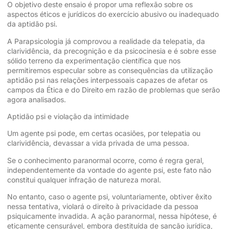
O objetivo deste ensaio é propor uma reflexão sobre os
aspectos éticos e jurídicos do exercício abusivo ou inadequado
da aptidão psi.
A Parapsicologia já comprovou a realidade da telepatia, da
clarividência, da precognição e da psicocinesia e é sobre esse
sólido terreno da experimentação científica que nos
permitiremos especular sobre as consequências da utilização
aptidão psi nas relações interpessoais capazes de afetar os
campos da Ética e do Direito em razão de problemas que serão
agora analisados.
Aptidão psi e violação da intimidade
Um agente psi pode, em certas ocasiões, por telepatia ou
clarividência, devassar a vida privada de uma pessoa.
Se o conhecimento paranormal ocorre, como é regra geral,
independentemente da vontade do agente psi, este fato não
constitui qualquer infração de natureza moral.
No entanto, caso o agente psi, voluntariamente, obtiver êxito
nessa tentativa, violará o direito à privacidade da pessoa
psiquicamente invadida. A ação paranormal, nessa hipótese, é
eticamente censurável, embora destituída de sanção jurídica,