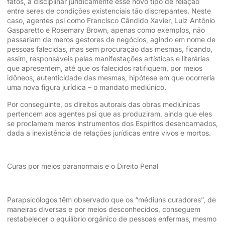
fatos, a disciplinar juridicamente esse novo tipo de relação
entre seres de condições existenciais tão discrepantes. Neste
caso, agentes psi como Francisco Cândido Xavier, Luiz Antônio
Gasparetto e Rosemary Brown, apenas como exemplos, não
passariam de meros gestores de negócios, agindo em nome de
pessoas falecidas, mas sem procuração das mesmas, ficando,
assim, responsáveis pelas manifestações artísticas e literárias
que apresentem, até que os falecidos ratifiquem, por meios
idôneos, autenticidade das mesmas, hipótese em que ocorreria
uma nova figura jurídica – o mandato mediúnico.
Por conseguinte, os direitos autorais das obras mediúnicas
pertencem aos agentes psi que as produziram, ainda que eles
se proclamem meros instrumentos dos Espíritos desencarnados,
dada a inexistência de relações jurídicas entre vivos e mortos.
Curas por meios paranormais e o Direito Penal
Parapsicólogos têm observado que os “médiuns curadores”, de
maneiras diversas e por meios desconhecidos, conseguem
restabelecer o equilíbrio orgânico de pessoas enfermas, mesmo