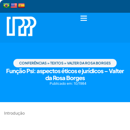
CONFERÊNCIAS
»
TEXTOS
»
VALTER DA ROSA BORGES
Função Psi: aspectos éticos e jurídicos – Valter
da Rosa Borges
Publicado em:
10/1984
Introdução