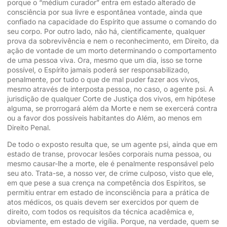
porque o “médium curador” entra em estado alterado de
consciência por sua livre e espontânea vontade, ainda que
confiado na capacidade do Espírito que assume o comando do
seu corpo. Por outro lado, não há, cientificamente, qualquer
prova da sobrevivência e nem o reconhecimento, em Direito, da
ação de vontade de um morto determinando o comportamento
de uma pessoa viva. Ora, mesmo que um dia, isso se torne
possível, o Espírito jamais poderá ser responsabilizado,
penalmente, por tudo o que de mal puder fazer aos vivos,
mesmo através de interposta pessoa, no caso, o agente psi. A
jurisdição de qualquer Corte de Justiça dos vivos, em hipótese
alguma, se prorrogará além da Morte e nem se exercerá contra
ou a favor dos possíveis habitantes do Além, ao menos em
Direito Penal.
De todo o exposto resulta que, se um agente psi, ainda que em
estado de transe, provocar lesões corporais numa pessoa, ou
mesmo causar-lhe a morte, ele é penalmente responsável pelo
seu ato. Trata-se, a nosso ver, de crime culposo, visto que ele,
em que pese a sua crença na competência dos Espíritos, se
permitiu entrar em estado de inconsciência para a prática de
atos médicos, os quais devem ser exercidos por quem de
direito, com todos os requisitos da técnica acadêmica e,
obviamente, em estado de vigília. Porque, na verdade, quem se