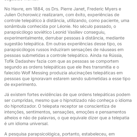
No Havre, em 1884, os Drs. Pierre Janet, Frederic Myers e
Julien Ochorowicz realizaram, com êxito, experiências de
controle telepático à distância, utilizando, como paciente, uma
sonâmbula conhecida por Léonie. No século passado, o
parapsicólogo soviético Leonid Vasiliev conseguiu,
experimentalmente, derrubar pessoas à distância, mediante
sugestão telepática. Em outras experiências desse tipo, os
parapsicólogos russos induziram sensações de náuseas em
pessoas submetidas a controle telepático. Ainda na Rússia,
Tofik Dadashev fazia com que as pessoas se comportem
segundo as ordens telepáticas que ele lhes transmitia e o
falecido Wolf Messing produzia alucinações telepáticas em
pessoas que ignoravam estarem sendo submetidas a esse tipo
de experimento.
Já existem fortes evidências de que ordens telepáticas podem
ser cumpridas, mesmo que o hipnotizado não conheça o idioma
do hipnotizador. O telepata receptor se conscientiza de
intenções, sentimentos, sensações, emoções e pensamentos
alheios e não de palavras, o que equivale dizer que a telepatia
é um idioma universal.
A pesquisa parapsicológica, portanto, estabeleceu, em