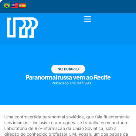
NOTICIÁRIO
Paranormal russa vem ao Recife
Publicado em:
04/1990
Uma controvertida paranormal soviética, que fala fluente­mente
seis idiomas – inclusive o português – e trabalha no impor­tante
Laboratório de Bio-Informacão da União Soviética, sob a
direção do conhecido profes­sor I. M. Kogan, um dos papas da