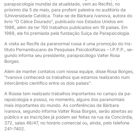
parapsicologia mundial da atualidade, vem ao Recife), no
próximo dia 5 de maio, para proferir pales­tra no auditório da
(Universidade Católica. Trata-se de Bárbara Ivanova, autora do
livro “O Cálice Dourado”, publicado nos Estados Unidos em
1986, além de ter 150 trabalhos publicados em 19 países. Em
1989, ela foi premiada pela fundação Suíça de Parapsicologia.
A visita ao Recife da paranormal russa é uma promoção do Ins­
tituto Pernambucano de Pesqui­sas Psicobiofísicas – I.P.P.P., se­
gundo informa seu presidente, pa­rapsicólogo Valter Rosa
Borges.
Além de manter contatos com nossa equipe, disse Rosa Bor­ges,
“Ivanova conhecerá os trabalhos que estamos realizando num
intercâmbio científico entre os dois países”.
A Rússia tem realizado traba­lhos importantes no campo da pa­
rapsicologia e possui, no mo­mento, alguns dos paranormais
mais importantes do mundo. As con­ferências de Bárbara
Ivanova, se­gundo informa Valter Rosa Bor­ges, serão abertas ao
público e as inscrições já podem ser feitas na rua da Concórdia,
372, salas 46/47, no horário comercial ou, ainda, pelo telefone
241-7402.