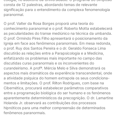
consta de 12 pales­tras, abordando temas de re­levante
significação para o entendimento da complexa fenomenologia
paranormal.
O prof. Valter da Rosa Borges proporá uma teoria do
conhecimento paranor­mal e o prof. Roberto Motta estabelecerá
as peculiarida­des do transe mediúnico na técnica da umbanda.
O prof. Ormindo Pires Filho apre­sentará o posicionamento da
Igreja em face aos fenôme­nos paranormais. Em mesa redonda,
o prof. Ruy dos Santos Pereira e o dr. Ge­raldo Fonseca Lima
discuti­rão as relações entre a Pa­rapsicologia e a Medicina,
enfatizando os problemas mais importante no campo das
discutidas curas para­normais e os inconvenientes do
curandeirismo. A profª. Mércia Melo e Silva de­monstrará os
aspectos mais dramáticos da experiência transcendental, onde
a ativi­dade psíquica do homem ex­trapola os seus condiciona­
mentos e limitações. O prof. Rilton Rodrigues, com base na
Cibernética, procurará estabelecer parâmetros com­parativos
entre a programa­ção biológica do ser humano e os fenómenos
aparente­mente determinísticos da precognição. O dr. Lamartine
Holanda Jr. observará as contribuições dos processos
hipnóticos para uma melhor compreensão de determina­dos
fenômenos paranormais.