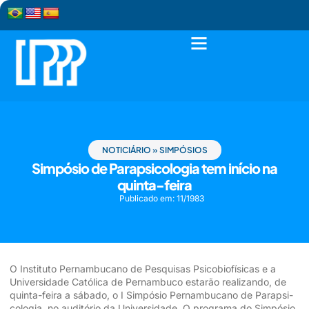
NOTICIÁRIO
»
SIMPÓSIOS
Simpósio de Parapsicologia tem início na
quinta-feira
Publicado em:
11/1983
O Instituto Pernambu­cano de Pesquisas Psico­biofísicas e a
Universidade Católica de Pernambuco es­tarão realizando, de
quinta-feira a sábado, o I Simpósio Pernambucano de Parapsi­
cologia, no auditório da Uni­versidade. O programa do Simpósio