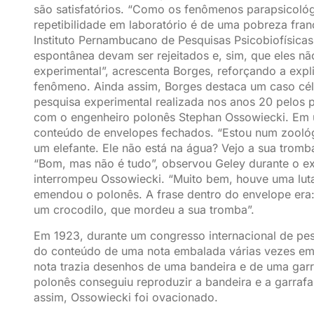
são satisfatórios. “Como os fenômenos parapsicológ
repetibilidade em laboratório é de uma pobreza fran
Instituto Pernambucano de Pesquisas Psicobiofísicas.
espontânea devam ser rejeitados e, sim, que eles n
experimental”, acrescenta Borges, reforçando a exp
fenômeno. Ainda assim, Borges destaca um caso céle
pesquisa experimental realizada nos anos 20 pelos 
com o engenheiro polonês Stephan Ossowiecki. Em u
conteúdo de envelopes fechados. “Estou num zooló
um elefante. Ele não está na água? Vejo a sua trom
“Bom, mas não é tudo”, observou Geley durante o exp
interrompeu Ossowiecki. “Muito bem, houve uma luta”
emendou o polonês. A frase dentro do envelope era
um crocodilo, que mordeu a sua tromba”.
Em 1923, durante um congresso internacional de pes
do conteúdo de uma nota embalada várias vezes em
nota trazia desenhos de uma bandeira e de uma garr
polonês conseguiu reproduzir a bandeira e a garraf
assim, Ossowiecki foi ovacionado.