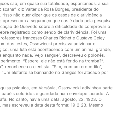
icos são, em quase sua totalidade, espontâneos, a sua
ciscana”, diz Valter da Rosa Borges, presidente do
 “Isso não quer dizer que os casos de clarividência
ão apresentam a segurança que nos é dada pela pesquisa
licação de Quevedo sobre a dificuldade de comprovar o
bre registrado como sendo de clarividência. Foi uma
professores franceses Charles Richet e Gustave Geley
m dos testes, Ossowiecki precisava adivinhar o
gico, uma luta está acontecendo com um animal grande,
ba enquanto nada. Vejo sangue”, descreveu o polonês.
erimento. “Espere, ele não está ferido na tromba?”,
, reconheceu o cientista. “Sim, com um crocodilo”,
: “Um elefante se banhando no Ganges foi atacado por
quisa psíquica, em Varsóvia, Ossowiecki adivinhou parte
 papéis coloridos e guardada num envelope lacrado. A
afa. No canto, havia uma data: agosto, 22, 1923. O
a, mas escreveu a data desta forma: 19-2-23. Mesmo